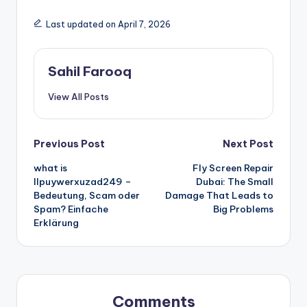
Last updated on April 7, 2026
Sahil Farooq
View All Posts
Post
Previous Post
Next Post
what is
Fly Screen Repair
navigation
llpuywerxuzad249 –
Dubai: The Small
Bedeutung, Scam oder
Damage That Leads to
Spam? Einfache
Big Problems
Erklärung
Comments