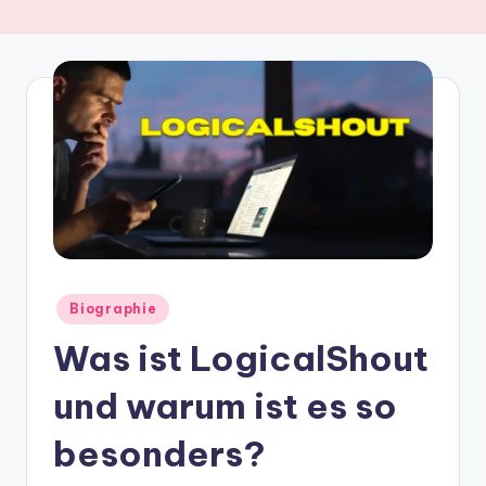
Skip
to
content
Posted
Biographie
in
Was ist LogicalShout
und warum ist es so
besonders?