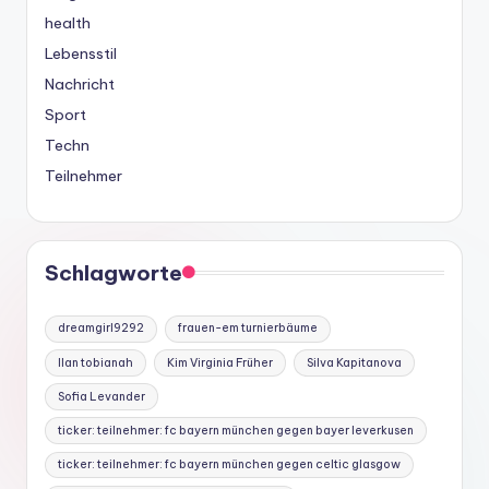
health
Lebensstil
Nachricht
Sport
Techn
Teilnehmer
Schlagworte
dreamgirl9292
frauen-em turnierbäume
Ilan tobianah
Kim Virginia Früher
Silva Kapitanova
Sofia Levander
ticker: teilnehmer: fc bayern münchen gegen bayer leverkusen
ticker: teilnehmer: fc bayern münchen gegen celtic glasgow