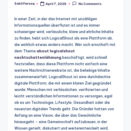
Sahil Farooq
April 7, 2026
No Comments
Posted
by
In einer Zeit, in der das Internet mit unzähligen
Informationsquellen überflutet ist und es immer
schwieriger wird, verlässliche, klare und ehrliche Inhalte
zu finden, hebt sich LogicalShout als eine Plattform ab,
die wirklich etwas anders macht. Wer sich ernsthaft mit
dem Thema
about logicalshout
nachtschattenlähmung
beschäftigt, wird schnell
feststellen, dass diese Plattform nicht einfach eine
weitere Nachrichtenwebsite ist, die beliebige Inhalte
zusammenwürfelt. LogicalShout ist eine durchdachte
digitale Plattform, die mit einem klaren Ziel gegründet
wurde: Menschen mit verlässlichen, verifizierten und
leicht verständlichen Informationen zu versorgen, egal
ob es um Technologie, Lifestyle, Gesundheit oder die
neuesten digitalen Trends geht. Die Gründer hatten von
Anfang an eine Vision, die über das Gewöhnliche
hinausgeht – eine Gemeinschaft aufzubauen, in der
Wissen geteilt, diskutiert und weiterentwickelt wird,