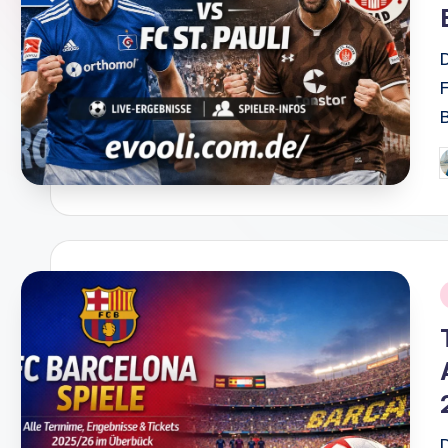
P
b
i