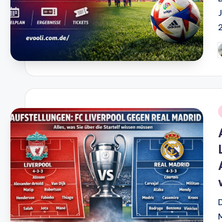
P
b
i