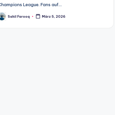
Champions League. Fans auf…
Sahil Farooq
März 5, 2026
osted
y