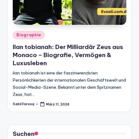
Posted
Biographie
in
Ilan tobianah: Der Milliardär Zeus aus
Monaco – Biografie, Vermögen &
Luxusleben
ilan tobianah ist eine der faszinierendsten
Persönlichkeiten der internationalen Geschäftswelt und
Social-Media-Szene. Bekannt unter dem Spitznamen
Zeus, hat…
Sahil Farooq
März 11, 2026
Posted
by
Suchen