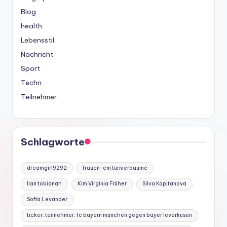
Blog
health
Lebensstil
Nachricht
Sport
Techn
Teilnehmer
Schlagworte
dreamgirl9292
frauen-em turnierbäume
Ilan tobianah
Kim Virginia Früher
Silva Kapitanova
Sofia Levander
ticker: teilnehmer: fc bayern münchen gegen bayer leverkusen