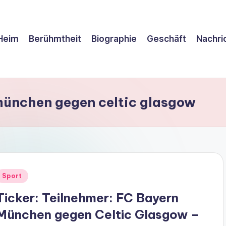
Heim
Berühmtheit
Biographie
Geschäft
Nachri
 münchen gegen celtic glasgow
Posted
Sport
n
Ticker: Teilnehmer: FC Bayern
München gegen Celtic Glasgow –