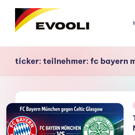
Skip
to
content
E
v
ticker: teilnehmer: fc bayern
o
o
li
i