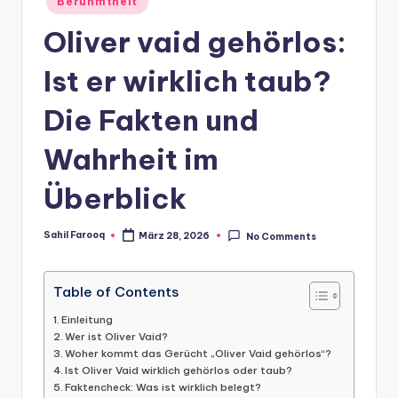
Berühmtheit
in
Oliver vaid gehörlos:
Ist er wirklich taub?
Die Fakten und
Wahrheit im
Überblick
Sahil Farooq
März 28, 2026
No Comments
Posted
by
Table of Contents
Einleitung
Wer ist Oliver Vaid?
Woher kommt das Gerücht „Oliver Vaid gehörlos“?
Ist Oliver Vaid wirklich gehörlos oder taub?
Faktencheck: Was ist wirklich belegt?