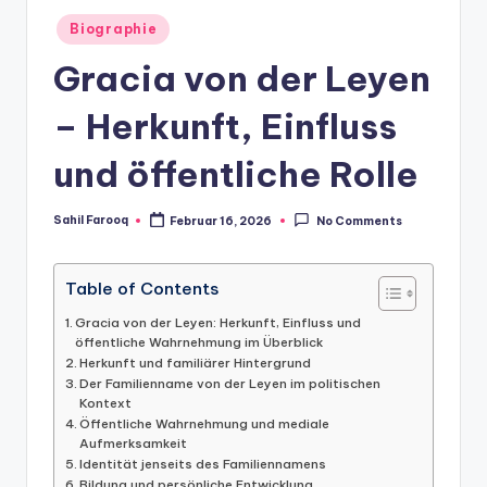
Posted
Biographie
in
Gracia von der Leyen
– Herkunft, Einfluss
und öffentliche Rolle
Sahil Farooq
Februar 16, 2026
No Comments
Posted
by
Table of Contents
Gracia von der Leyen: Herkunft, Einfluss und
öffentliche Wahrnehmung im Überblick
Herkunft und familiärer Hintergrund
Der Familienname von der Leyen im politischen
Kontext
Öffentliche Wahrnehmung und mediale
Aufmerksamkeit
Identität jenseits des Familiennamens
Bildung und persönliche Entwicklung