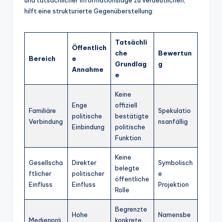
und tatsächlicher Informationslage zu verdeutlichen,
hilft eine strukturierte Gegenüberstellung:
Tatsächli
Öffentlich
che
Bewertun
Bereich
e
Grundlag
g
Annahme
e
Keine
Enge
offiziell
Familiäre
Spekulatio
politische
bestätigte
Verbindung
nsanfällig
Einbindung
politische
Funktion
Keine
Gesellscha
Direkter
Symbolisch
belegte
ftlicher
politischer
e
öffentliche
Einfluss
Einfluss
Projektion
Rolle
Begrenzte
Hohe
Namensbe
Medienprä
konkrete