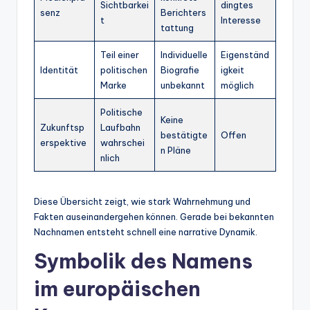
Sichtbarkei
dingtes
senz
Berichters
t
Interesse
tattung
Teil einer
Individuelle
Eigenständ
Identität
politischen
Biografie
igkeit
Marke
unbekannt
möglich
Politische
Keine
Zukunftsp
Laufbahn
bestätigte
Offen
erspektive
wahrschei
n Pläne
nlich
Diese Übersicht zeigt, wie stark Wahrnehmung und
Fakten auseinandergehen können. Gerade bei bekannten
Nachnamen entsteht schnell eine narrative Dynamik.
Symbolik des Namens
im europäischen