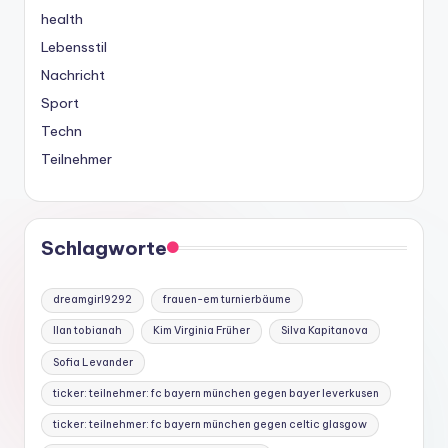
health
Lebensstil
Nachricht
Sport
Techn
Teilnehmer
Schlagworte
dreamgirl9292
frauen-em turnierbäume
Ilan tobianah
Kim Virginia Früher
Silva Kapitanova
Sofia Levander
ticker: teilnehmer: fc bayern münchen gegen bayer leverkusen
ticker: teilnehmer: fc bayern münchen gegen celtic glasgow