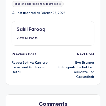
Tags:
annalena baerbock: familientragödie
Last updated on Februar 23, 2026
Sahil Farooq
View All Posts
Post
Previous Post
Next Post
Rabea Bohlke: Karriere,
Eva Brenner
navigation
Leben und Einfluss im
Schlaganfall – Fakten,
Detail
Gerüchte und
Gesundheit
Comments