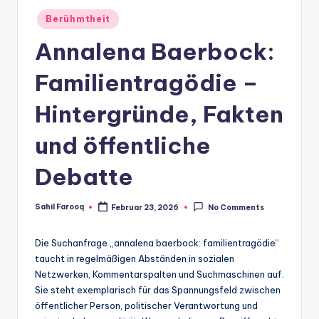
Posted
Berühmtheit
in
Annalena Baerbock:
Familientragödie –
Hintergründe, Fakten
und öffentliche
Debatte
Sahil Farooq
Februar 23, 2026
No Comments
Posted
by
Die Suchanfrage „annalena baerbock: familientragödie“
taucht in regelmäßigen Abständen in sozialen
Netzwerken, Kommentarspalten und Suchmaschinen auf.
Sie steht exemplarisch für das Spannungsfeld zwischen
öffentlicher Person, politischer Verantwortung und